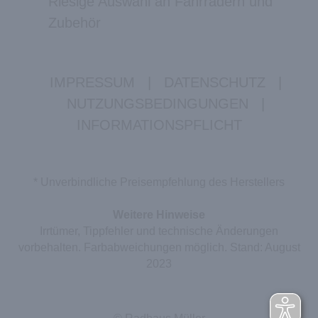
Riesige Auswahl an Fahrrädern und
Zubehör
IMPRESSUM
|
DATENSCHUTZ
|
NUTZUNGSBEDINGUNGEN
|
INFORMATIONSPFLICHT
* Unverbindliche Preisempfehlung des Herstellers
Weitere Hinweise
Irrtümer, Tippfehler und technische Änderungen
vorbehalten. Farbabweichungen möglich. Stand: August
2023