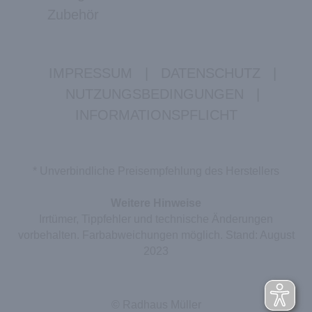
Zubehör
IMPRESSUM
|
DATENSCHUTZ
|
NUTZUNGSBEDINGUNGEN
|
INFORMATIONSPFLICHT
* Unverbindliche Preisempfehlung des Herstellers
Weitere Hinweise
Irrtümer, Tippfehler und technische Änderungen
vorbehalten. Farbabweichungen möglich. Stand: August
2023
© Radhaus Müller