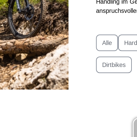
Handling im Ge
anspruchsvolle
Alle
Hard
Dirtbikes