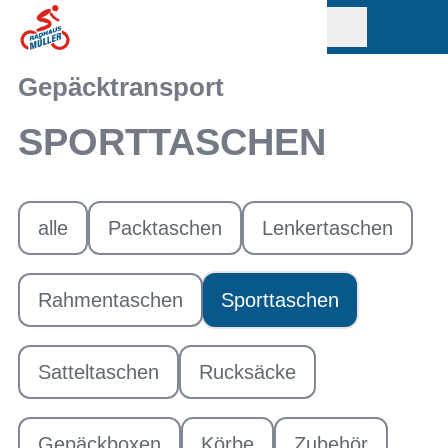
Gepäcktransport
SPORTTASCHEN
alle
Packtaschen
Lenkertaschen
Rahmentaschen
Sporttaschen
Satteltaschen
Rucksäcke
Gepäckboxen
Körbe
Zubehör