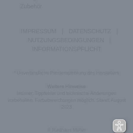
Zubehör
IMPRESSUM
|
DATENSCHUTZ
|
NUTZUNGSBEDINGUNGEN
|
INFORMATIONSPFLICHT
* Unverbindliche Preisempfehlung des Herstellers
Weitere Hinweise
Irrtümer, Tippfehler und technische Änderungen
vorbehalten. Farbabweichungen möglich. Stand: August
2023
© Radhaus Müller